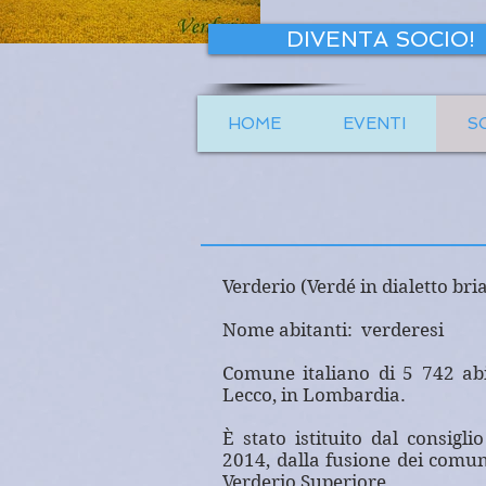
DIVENTA SOCIO!
HOME
EVENTI
S
Verderio (Verdé in dialetto bri
Nome abitanti: verderesi
C
omune italiano di 5 742 abi
Lecco, in Lombardia.
È stato istituito dal consigli
2014, dalla fusione dei comuni
Verderio Superiore.