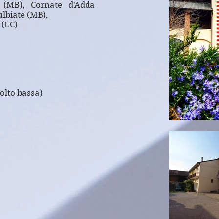
 (MB), Cornate d'Adda
ulbiate (MB),
 (LC)
olto bassa)