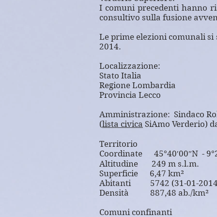
I comuni precedenti hanno ri
consultivo sulla fusione avven
Le prime elezioni comunali si 
2014.
Localizzazione:
Stato Italia
Regione Lombardia
Provincia Lecco
Amministrazione: Sindaco Ro
(
lista civica
SiAmo Verderio) d
Territorio
Coordinate 45°40′00″N - 9°
Altitudine 249 m s.l.m.
Superficie 6,47 km²
Abitanti 5742 (31-01-2014
Densità 887,48 ab./km²
Comuni confinanti